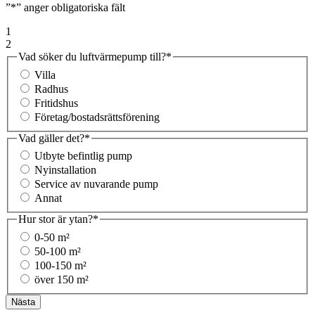
”
*
” anger obligatoriska fält
1
2
Vad söker du luftvärmepump till?
*
Villa
Radhus
Fritidshus
Företag/bostadsrättsförening
Vad gäller det?
*
Utbyte befintlig pump
Nyinstallation
Service av nuvarande pump
Annat
Hur stor är ytan?
*
0-50 m²
50-100 m²
100-150 m²
över 150 m²
Nästa