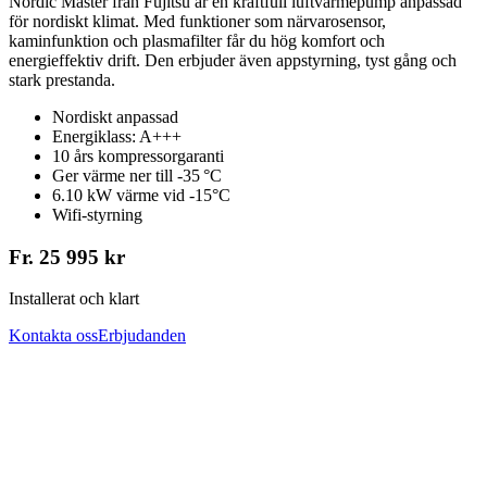
Nordic Master från Fujitsu är en kraftfull luftvärmepump anpassad
för nordiskt klimat. Med funktioner som närvarosensor,
kaminfunktion och plasmafilter får du hög komfort och
energieffektiv drift. Den erbjuder även appstyrning, tyst gång och
stark prestanda.
Nordiskt anpassad
Energiklass: A+++
10 års kompressorgaranti
Ger värme ner till -35 °C
6.10 kW värme vid -15°C
Wifi-styrning
Fr. 25 995 kr
Installerat och klart
Kontakta oss
Erbjudanden