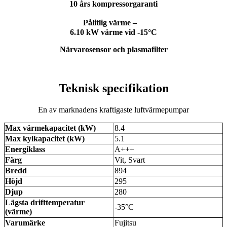
10 års kompressorgaranti
Pålitlig värme –
6.10 kW värme vid -15°C
Närvarosensor och plasmafilter
Teknisk specifikation
En av marknadens kraftigaste luftvärmepumpar
Max värmekapacitet (kW)
8.4
Max kylkapacitet (kW)
5.1
Energiklass
A+++
Färg
Vit, Svart
Bredd
894
Höjd
295
Djup
280
Lägsta drifttemperatur
-35°C
(värme)
Varumärke
Fujitsu