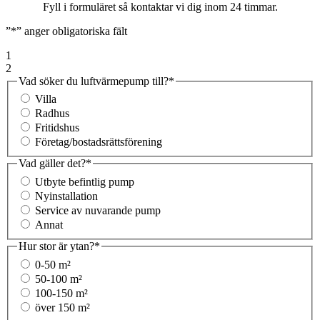
Fyll i formuläret så kontaktar vi dig inom 24 timmar.
”
*
” anger obligatoriska fält
1
2
Vad söker du luftvärmepump till?
*
Villa
Radhus
Fritidshus
Företag/bostadsrättsförening
Vad gäller det?
*
Utbyte befintlig pump
Nyinstallation
Service av nuvarande pump
Annat
Hur stor är ytan?
*
0-50 m²
50-100 m²
100-150 m²
över 150 m²