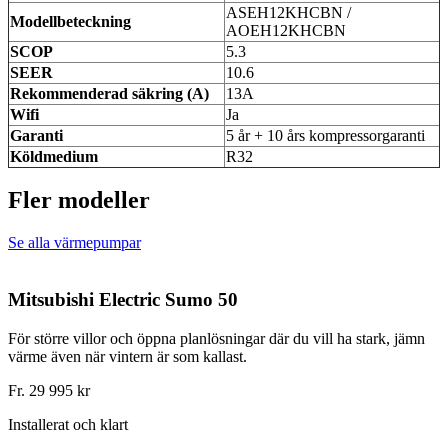
ASEH12KHCBN /
Modellbeteckning
AOEH12KHCBN
SCOP
5.3
SEER
10.6
Rekommenderad säkring (A)
13A
Wifi
Ja
Garanti
5 år + 10 års kompressorgaranti
Köldmedium
R32
Fler modeller
Se alla värmepumpar
Mitsubishi Electric Sumo 50
För större villor och öppna planlösningar där du vill ha stark, jämn
värme även när vintern är som kallast.
Fr. 29 995 kr
Installerat och klart