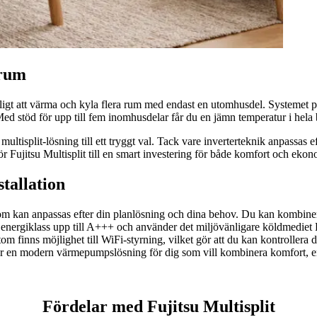
 rum
igt att värma och kyla flera rum med endast en utomhusdel. Systemet pass
 Med stöd för upp till fem inomhusdelar får du en jämn temperatur i hel
a multisplit-lösning till ett tryggt val. Tack vare inverterteknik anpassa
ör Fujitsu Multisplit till en smart investering för både komfort och ekon
tallation
om kan anpassas efter din planlösning och dina behov. Du kan kombinera
energiklass upp till A+++ och använder det miljövänligare köldmediet R32
om finns möjlighet till WiFi-styrning, vilket gör att du kan kontrollera 
 en modern värmepumpslösning för dig som vill kombinera komfort, energ
Fördelar med Fujitsu Multisplit