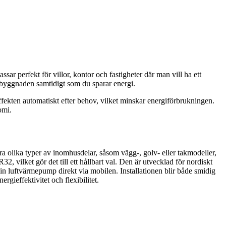
ar perfekt för villor, kontor och fastigheter där man vill ha ett
a byggnaden samtidigt som du sparar energi.
s effekten automatiskt efter behov, vilket minskar energiförbrukningen.
omi.
 olika typer av inomhusdelar, såsom vägg-, golv- eller takmodeller,
, vilket gör det till ett hållbart val. Den är utvecklad för nordiskt
din luftvärmepump direkt via mobilen. Installationen blir både smidig
ieffektivitet och flexibilitet.