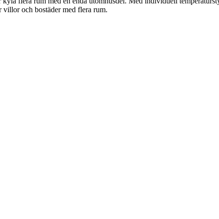
ller kyla flera rum med en enda utomhusdel. Med individuell temperaturst
ör villor och bostäder med flera rum.