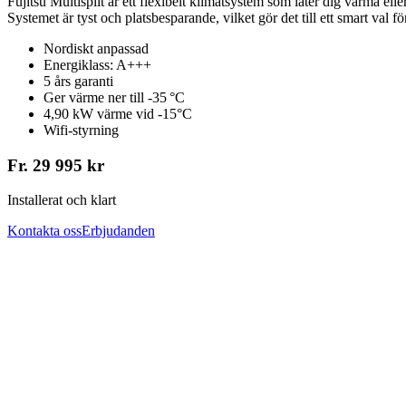
Fujitsu Multisplit är ett flexibelt klimatsystem som låter dig värma e
Systemet är tyst och platsbesparande, vilket gör det till ett smart val f
Nordiskt anpassad
Energiklass: A+++
5 års garanti
Ger värme ner till -35 °C
4,90 kW värme vid -15°C
Wifi-styrning
Fr. 29 995 kr
Installerat och klart
Kontakta oss
Erbjudanden