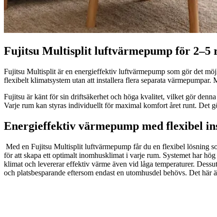
Fujitsu Multisplit luftvärmepump för 2–5
Fujitsu Multisplit är en energieffektiv luftvärmepump som gör det möjl
flexibelt klimatsystem utan att installera flera separata värmepumpar.
Fujitsu är känt för sin driftsäkerhet och höga kvalitet, vilket gör denn
Varje rum kan styras individuellt för maximal komfort året runt. Det g
Energieffektiv värmepump med flexibel ins
Med en Fujitsu Multisplit luftvärmepump får du en flexibel lösning s
för att skapa ett optimalt inomhusklimat i varje rum. Systemet har hög 
klimat och levererar effektiv värme även vid låga temperaturer. Dessut
och platsbesparande eftersom endast en utomhusdel behövs. Det här är