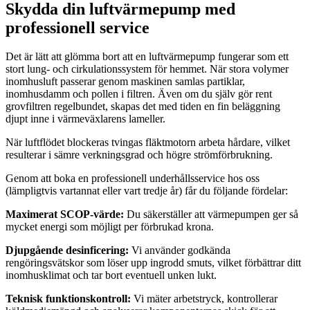
Skydda din luftvärmepump med
professionell service
Det är lätt att glömma bort att en luftvärmepump fungerar som ett
stort lung- och cirkulationssystem för hemmet. När stora volymer
inomhusluft passerar genom maskinen samlas partiklar,
inomhusdamm och pollen i filtren. Även om du själv gör rent
grovfiltren regelbundet, skapas det med tiden en fin beläggning
djupt inne i värmeväxlarens lameller.
När luftflödet blockeras tvingas fläktmotorn arbeta hårdare, vilket
resulterar i sämre verkningsgrad och högre strömförbrukning.
Genom att boka en professionell underhållsservice hos oss
(lämpligtvis vartannat eller vart tredje år) får du följande fördelar:
Maximerat SCOP-värde:
Du säkerställer att värmepumpen ger så
mycket energi som möjligt per förbrukad krona.
Djupgående desinficering:
Vi använder godkända
rengöringsvätskor som löser upp ingrodd smuts, vilket förbättrar ditt
inomhusklimat och tar bort eventuell unken lukt.
Teknisk funktionskontroll:
Vi mäter arbetstryck, kontrollerar