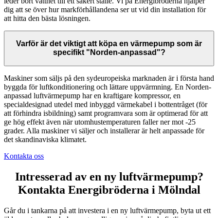
leder bort vattnet till ett säkert ställe. Vi på Energibröderna hjälper
dig att se över hur markförhållandena ser ut vid din installation för
att hitta den bästa lösningen.
Varför är det viktigt att köpa en värmepump som är
specifikt "Norden-anpassad"?
Maskiner som säljs på den sydeuropeiska marknaden är i första hand
byggda för luftkonditionering och lättare uppvärmning. En Norden-
anpassad luftvärmepump har en kraftigare kompressor, en
specialdesignad utedel med inbyggd värmekabel i bottentråget (för
att förhindra isbildning) samt programvara som är optimerad för att
ge hög effekt även när utomhustemperaturen faller ner mot -25
grader. Alla maskiner vi säljer och installerar är helt anpassade för
det skandinaviska klimatet.
Kontakta oss
Intresserad av en ny luftvärmepump?
Kontakta Energibröderna i Mölndal
Går du i tankarna på att investera i en ny luftvärmepump, byta ut ett