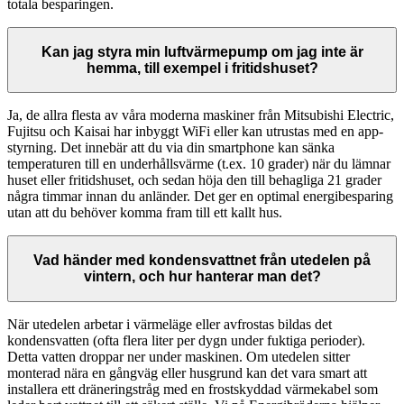
totala besparingen.
Kan jag styra min luftvärmepump om jag inte är
hemma, till exempel i fritidshuset?
Ja, de allra flesta av våra moderna maskiner från Mitsubishi Electric,
Fujitsu och Kaisai har inbyggt WiFi eller kan utrustas med en app-
styrning. Det innebär att du via din smartphone kan sänka
temperaturen till en underhållsvärme (t.ex. 10 grader) när du lämnar
huset eller fritidshuset, och sedan höja den till behagliga 21 grader
några timmar innan du anländer. Det ger en optimal energibesparing
utan att du behöver komma fram till ett kallt hus.
Vad händer med kondensvattnet från utedelen på
vintern, och hur hanterar man det?
När utedelen arbetar i värmeläge eller avfrostas bildas det
kondensvatten (ofta flera liter per dygn under fuktiga perioder).
Detta vatten droppar ner under maskinen. Om utedelen sitter
monterad nära en gångväg eller husgrund kan det vara smart att
installera ett dräneringstråg med en frostskyddad värmekabel som