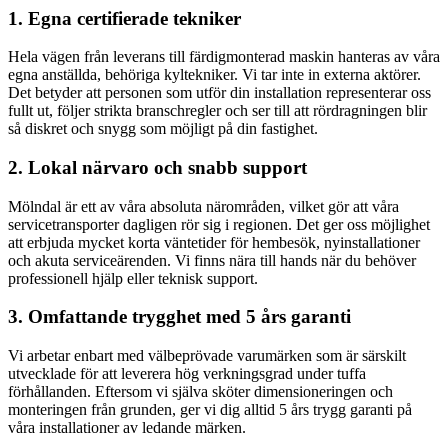
1. Egna certifierade tekniker
Hela vägen från leverans till färdigmonterad maskin hanteras av våra
egna anställda, behöriga kyltekniker. Vi tar inte in externa aktörer.
Det betyder att personen som utför din installation representerar oss
fullt ut, följer strikta branschregler och ser till att rördragningen blir
så diskret och snygg som möjligt på din fastighet.
2. Lokal närvaro och snabb support
Mölndal är ett av våra absoluta närområden, vilket gör att våra
servicetransporter dagligen rör sig i regionen. Det ger oss möjlighet
att erbjuda mycket korta väntetider för hembesök, nyinstallationer
och akuta serviceärenden. Vi finns nära till hands när du behöver
professionell hjälp eller teknisk support.
3. Omfattande trygghet med 5 års garanti
Vi arbetar enbart med välbeprövade varumärken som är särskilt
utvecklade för att leverera hög verkningsgrad under tuffa
förhållanden. Eftersom vi själva sköter dimensioneringen och
monteringen från grunden, ger vi dig alltid 5 års trygg garanti på
våra installationer av ledande märken.