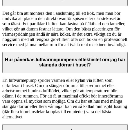
Det går bra att montera den i anslutning till ett kök, men man bör
undvika att placera den direkt ovanför spisen eller där stekoset är
som tätast. Fettpartiklar i luften kan fastna på fläktblad och lameller,
vilket gör att damm fastnar lättare. Om den bästa placeringen för
värmespridningen ändå är nära köket, är det extra viktigt att du är
noggrann med att rengöra grovfiltren ofta och bokar en professionell
service med jämna mellanrum för att tvätta rent maskinen invändigt.
Hur påverkas luftvärmepumpens effektivitet om jag har
stängda dörrar i huset?
En luftvärmepump sprider värmen eller kylan via luften som
cirkulerar i huset. Om du stänger dörrarna till sovrummet eller
arbetsrummet hindras luftflödet, vilket gör att temperaturen blir
ojämn i de rummen. För att få ut maximal effekt bör innerdörrarna
vara öppna så mycket som möjligt. Om du har ett hus med många
stängda dörrar eller flera våningar kan en så kallad multisplit-lösning
(där flera inomhusdelar kopplas till en utedel) vara det bästa
alternativet.