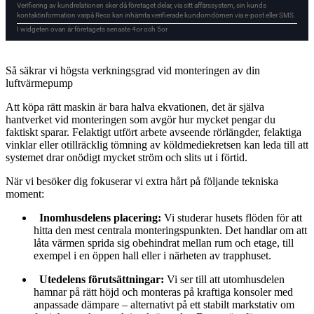
Så säkrar vi högsta verkningsgrad vid monteringen av din
luftvärmepump
Att köpa rätt maskin är bara halva ekvationen, det är själva
hantverket vid monteringen som avgör hur mycket pengar du
faktiskt sparar. Felaktigt utfört arbete avseende rörlängder, felaktiga
vinklar eller otillräcklig tömning av köldmediekretsen kan leda till att
systemet drar onödigt mycket ström och slits ut i förtid.
När vi besöker dig fokuserar vi extra hårt på följande tekniska
moment:
Inomhusdelens placering:
Vi studerar husets flöden för att
hitta den mest centrala monteringspunkten. Det handlar om att
låta värmen sprida sig obehindrat mellan rum och etage, till
exempel i en öppen hall eller i närheten av trapphuset.
Utedelens förutsättningar:
Vi ser till att utomhusdelen
hamnar på rätt höjd och monteras på kraftiga konsoler med
anpassade dämpare – alternativt på ett stabilt markstativ om