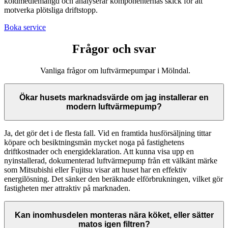
köldmediemängd och analyserar komponenternas skick för att
motverka plötsliga driftstopp.
Boka service
Frågor och svar
Vanliga frågor om luftvärmepumpar i Mölndal.
Ökar husets marknadsvärde om jag installerar en
modern luftvärmepump?
Ja, det gör det i de flesta fall. Vid en framtida husförsäljning tittar
köpare och besiktningsmän mycket noga på fastighetens
driftkostnader och energideklaration. Att kunna visa upp en
nyinstallerad, dokumenterad luftvärmepump från ett välkänt märke
som Mitsubishi eller Fujitsu visar att huset har en effektiv
energilösning. Det sänker den beräknade elförbrukningen, vilket gör
fastigheten mer attraktiv på marknaden.
Kan inomhusdelen monteras nära köket, eller sätter
matos igen filtren?