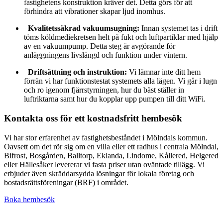
fastighetens konstruktion kräver det. Detta görs för att
förhindra att vibrationer skapar ljud inomhus.
Kvalitetssäkrad vakuumsugning:
Innan systemet tas i drift
töms köldmediekretsen helt på fukt och luftpartiklar med hjälp
av en vakuumpump. Detta steg är avgörande för
anläggningens livslängd och funktion under vintern.
Driftsättning och instruktion:
Vi lämnar inte ditt hem
förrän vi har funktionstestat systemets alla lägen. Vi går i lugn
och ro igenom fjärrstyrningen, hur du bäst ställer in
luftriktarna samt hur du kopplar upp pumpen till ditt WiFi.
Kontakta oss för ett kostnadsfritt hembesök
Vi har stor erfarenhet av fastighetsbeståndet i Mölndals kommun.
Oavsett om det rör sig om en villa eller ett radhus i centrala Mölndal,
Bifrost, Bosgården, Balltorp, Eklanda, Lindome, Kållered, Helgered
eller Hällesåker levererar vi fasta priser utan oväntade tillägg. Vi
erbjuder även skräddarsydda lösningar för lokala företag och
bostadsrättsföreningar (BRF) i området.
Boka hembesök