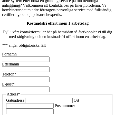
äldre system eller boka en grundlig service på din befintliga
anläggning? Välkommen att kontakta oss på Energibröderna. Vi
kombinerar det mindre företagets personliga service med fullständig
certifiering och djup branschexpertis.
Kostnadsfri offert inom 1 arbetsdag
Fyll i vårt kontaktformulär här på hemsidan så återkopplar vi till dig
med rådgivning och en kostnadsfri offert inom en arbetsdag.
”
*
” anger obligatoriska fält
Förnamn
Efternamn
Telefon
*
E-post
*
Adress
*
Gatuadress
Ort
Postnummer