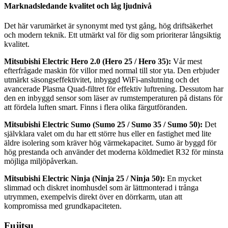
Marknadsledande kvalitet och låg ljudnivå
Det här varumärket är synonymt med tyst gång, hög driftsäkerhet
och modern teknik. Ett utmärkt val för dig som prioriterar långsiktig
kvalitet.
Mitsubishi Electric Hero 2.0 (Hero 25 / Hero 35):
Vår mest
efterfrågade maskin för villor med normal till stor yta. Den erbjuder
utmärkt säsongseffektivitet, inbyggd WiFi-anslutning och det
avancerade Plasma Quad-filtret för effektiv luftrening. Dessutom har
den en inbyggd sensor som läser av rumstemperaturen på distans för
att fördela luften smart. Finns i flera olika färgutföranden.
Mitsubishi Electric Sumo (Sumo 25 / Sumo 35 / Sumo 50):
Det
självklara valet om du har ett större hus eller en fastighet med lite
äldre isolering som kräver hög värmekapacitet. Sumo är byggd för
hög prestanda och använder det moderna köldmediet R32 för minsta
möjliga miljöpåverkan.
Mitsubishi Electric Ninja (Ninja 25 / Ninja 50):
En mycket
slimmad och diskret inomhusdel som är lättmonterad i trånga
utrymmen, exempelvis direkt över en dörrkarm, utan att
kompromissa med grundkapaciteten.
Fujitsu