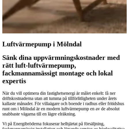
Luftvärmepump i Mölndal
Sänk dina uppvärmningskostnader med
rätt luft-luftvärmepump,
fackmannamässigt montage och lokal
expertis
När du vill optimera din fastighetsenergi är målet enkelt: få ner
driftskostnaderna utan att tumma på tillförlitligheten under årets
kallaste månader. För villaägare och boende i radhus eller fritidshus
runt om i Mölndal är en modern luftvärmepump en av de absolut
snabbaste vägarna till en lägre elräkning.
Vi på Energibröderna fokuserar helhjärtat på försäljning,
fackmannamässig installation och löpande service av högkvalitativa