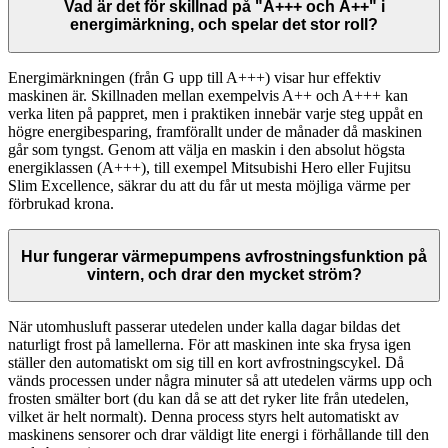
Vad är det för skillnad på "A+++ och A++" i
energimärkning, och spelar det stor roll?
Energimärkningen (från G upp till A+++) visar hur effektiv
maskinen är. Skillnaden mellan exempelvis A++ och A+++ kan
verka liten på pappret, men i praktiken innebär varje steg uppåt en
högre energibesparing, framförallt under de månader då maskinen
går som tyngst. Genom att välja en maskin i den absolut högsta
energiklassen (A+++), till exempel Mitsubishi Hero eller Fujitsu
Slim Excellence, säkrar du att du får ut mesta möjliga värme per
förbrukad krona.
Hur fungerar värmepumpens avfrostningsfunktion på
vintern, och drar den mycket ström?
När utomhusluft passerar utedelen under kalla dagar bildas det
naturligt frost på lamellerna. För att maskinen inte ska frysa igen
ställer den automatiskt om sig till en kort avfrostningscykel. Då
vänds processen under några minuter så att utedelen värms upp och
frosten smälter bort (du kan då se att det ryker lite från utedelen,
vilket är helt normalt). Denna process styrs helt automatiskt av
maskinens sensorer och drar väldigt lite energi i förhållande till den