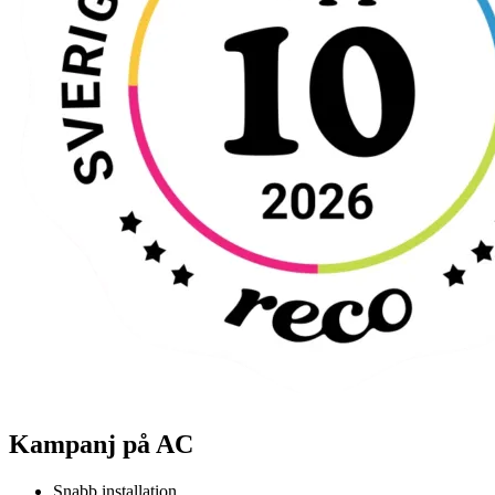
Kampanj på AC
Snabb installation